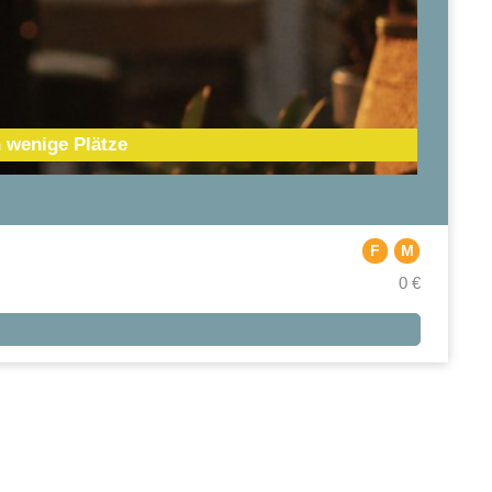
 wenige Plätze
F
M
0 €