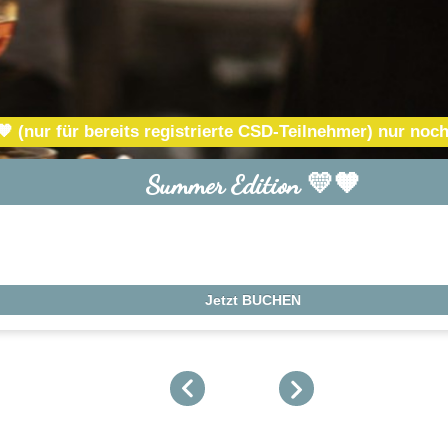
(nur für bereits registrierte CSD-Teilnehmer) nur noch
Summer Edition 💛🧡
Jetzt BUCHEN