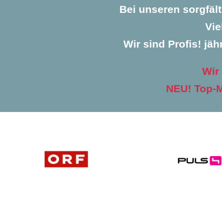
Bei unseren sorgfäl
Vie
Wir sind Profis! jäh
Wir
NEU! Top-M