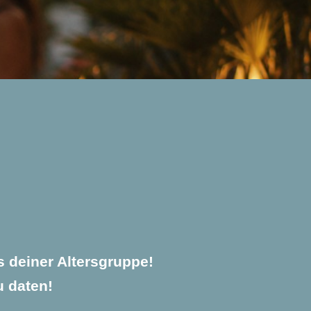
s deiner Altersgruppe!
u daten!