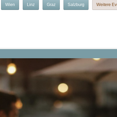
Wien
Linz
Graz
Salzburg
Weitere Ev