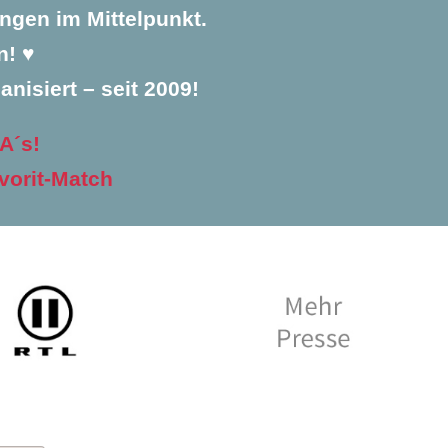
ngen im Mittelpunkt.
! ♥️
anisiert – seit 2009!
A´s!
vorit-Match